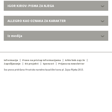
IGOR KIROV: PISMA ZA NJEGA
ALLEGRO KAO OZNAKA ZA KARAKTER
Iz medija
Informacije
Pravo na pristup informacijama
Arhiv hnk-zajc.hr
Zapošljavanje
EU projekti
Sponzori
Prijava na newsletter
Sva prava pridržana Hrvatsko narodno kazalište Ivana pl. Zajca Rijeka 2015.