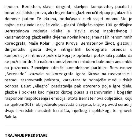
Leonard Bernstein, slavni dirigent, slavljeni kompozitor, pacifist i
borac za ljudska prava, ali i legendarni glazbeni učitelj koji je, ulazeći u
domove putem TV ekrana, podučavao cijeli svijet onomu što je
najbolje razumio i najviše volio – glazbi. Obilježavanjem 100. godišnjice
Bernsteinova rođenja Rijeka je slavila ovog inspirativnog i
karizmatičnog glazbenika dvjema novim kreacijama naših renomiranih
koreografa, Maše Kolar i Igora Kirova. Bernsteinov život, glazbu i
dirigentsku gestu dvoje intrigantnih koreografa prenosi u
kompozicije i ritmove pokreta koja je opčinila i potaknula publiku da
se poželi pridružiti našem obnovljenom i mladom baletnom ansamblu
na pozornici. Zanimljive ritmički kompleksne partiture Bersteinove
„Serenade” izazvale su koreografa Igora Kirova na rastvaranje i
razradu raznovrsnih pokreta, karaktera te ponajviše međuljudskih
odnosa. Balet „Allegro” predstavlja pak otvoreno polje igre tijela,
glazbe i pokreta kao mjesto čistog plesa s raznovrsnim i bogatim
rasponom raspoloženja i emocija. Stota Bernsteinova obljetnica, koju
se tijekom 2018. obilježavalo posvuda u svijetu, bila je povod suradnji
dvaju hrvatskih narodnih kazališta, riječkog i splitskog, te njihovih
Baleta.
TRAJANJE PREDSTAVE: