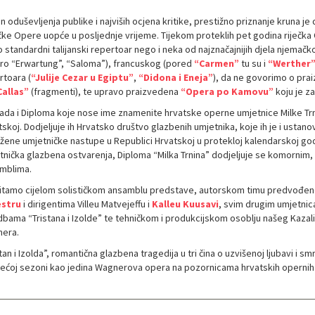
 oduševljenja publike i najviših ocjena kritike, prestižno priznanje kruna j
ečke Opere uopće u posljednje vrijeme. Tijekom proteklih pet godina riječka
standardni talijanski repertoar nego i neka od najznačajnijih djela njemačkog 
ro “Erwartung”, “Saloma”), francuskog (pored
“Carmen”
tu su i
“Werther
rtoara (
“Julije Cezar u Egiptu”
,
“Didona i Eneja”
), da ne govorimo o pr
allas”
(fragmenti), te upravo praizvedena
“Opera po Kamovu”
koju je z
ada i Diploma koje nose ime znamenite hrvatske operne umjetnice Milke Trn
skoj. Dodjeljuje ih Hrvatsko društvo glazbenih umjetnika, koje ih je i ustan
žene umjetničke nastupe u Republici Hrvatskoj u protekloj kalendarskoj god
tnička glazbena ostvarenja, Diploma “Milka Trnina” dodjeljuje se komornim,
mblima.
itamo cijelom solističkom ansamblu predstave, autorskom timu predvođe
stru
i dirigentima Villeu Matvejeffu i
Kalleu Kuusavi
, svim drugim umjetnic
bama “Tristana i Izolde” te tehničkom i produkcijskom osoblju našeg Kazališ
era.
tan i Izolda”, romantična glazbena tragedija u tri čina o uzvišenoj ljubavi i s
dećoj sezoni kao jedina Wagnerova opera na pozornicama hrvatskih opernih