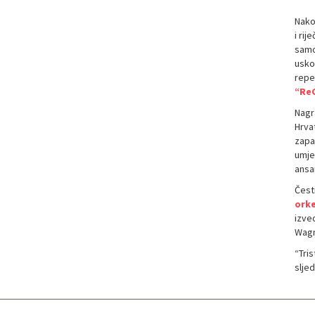
Nakon
i rij
samo 
usko
repe
“ReC
Nagr
Hrvat
zapa
umje
ansa
Čest
orke
izved
Wagn
“Tris
slje