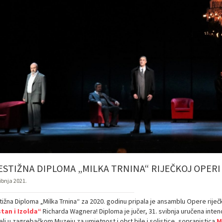
STIŽNA DIPLOMA „MILKA TRNINA“ RIJEČKOJ OPERI 
ibnja 2021.
tižna Diploma „Milka Trnina“ za 2020. godinu pripala je ansamblu Opere rije
stan i Izolda“
Richarda Wagnera! Diploma je jučer, 31. svibnja uručena inte
li u zagrebačkom Muzeju za umjetnost i obrt bile i solistice, sopranistica
M