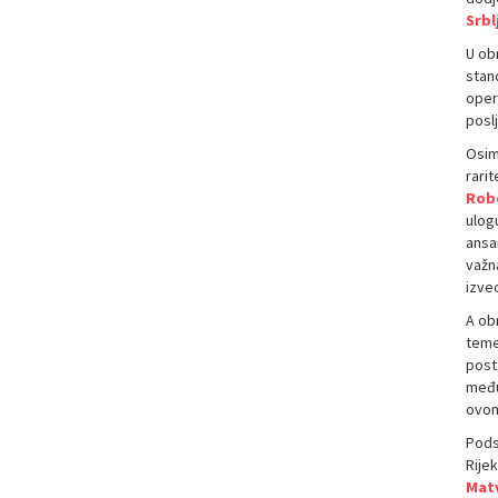
Srbl
U ob
stan
opern
posl
Osim
rarit
Robe
ulogu
ansam
važn
izved
A obr
teme
posta
međun
ovom
Pods
Rijek
Matv