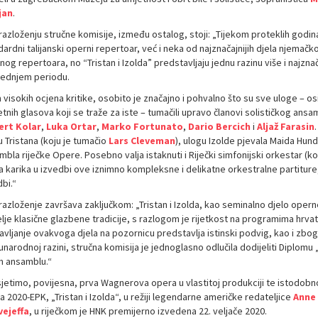
jan
.
razloženju stručne komisije, između ostalog, stoji: „Tijekom proteklih godin
dardni talijanski operni repertoar, već i neka od najznačajnijih djela njema
og repertoara, no “Tristan i Izolda” predstavljaju jednu razinu više i najzna
jednjem periodu.
 visokih ocjena kritike, osobito je značajno i pohvalno što su sve uloge – 
etnih glasova koji se traže za iste – tumačili upravo članovi solističkog ans
rt Kolar
,
Luka Ortar
,
Marko Fortunato
,
Dario Bercich
i
Aljaž Farasin
 Tristana (koju je tumačio
Lars Cleveman
), ulogu Izolde pjevala Maida Hun
bla riječke Opere. Posebno valja istaknuti i Riječki simfonijski orkestar (k
a karika u izvedbi ove iznimno kompleksne i delikatne orkestralne partiture,
bi.“
azloženje završava zaključkom: „Tristan i Izolda, kao seminalno djelo operne
lje klasične glazbene tradicije, s razlogom je rijetkost na programima hrva
vljanje ovakvoga djela na pozornicu predstavlja istinski podvig, kao i zbog 
arodnoj razini, stručna komisija je jednoglasno odlučila dodijeliti Diplomu 
 ansamblu.“
jetimo, povijesna, prva Wagnerova opera u vlastitoj produkciji te istodobn
a 2020-EPK, „Tristan i Izolda“, u režiji legendarne američke redateljice
Anne
ejeffa
, u riječkom je HNK premijerno izvedena 22. veljače 2020.