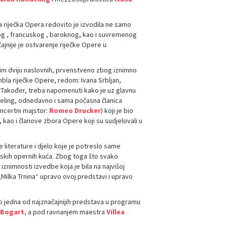
a riječka Opera redovito je izvodila ne samo
čkog , francuskog , baroknog, kao i suvremenog
čajnije je ostvarenje riječke Opere u
osim dviju naslovnih, prvenstveno zbog iznimno
ambla riječke Opere, redom: Ivana Srbljan,
. Također, treba napomenuti kako je uz glavnu
deling, odnedavno i sama počasna članica
oncertni majstor:
Romeo Drucker
) koji je bio
 kao i članove zbora Opere koji su sudjelovali u
 literature i djelo koje je potreslo same
tskih opernih kuća. Zbog toga što svako
iznimnosti izvedbe koja je bila na najvišoj
„Milka Trnina“ upravo ovoj predstavi i upravo
o jedna od najznačajnijih predstava u programu
 Bogart
, a pod ravnanjem maestra
Villea