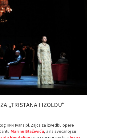
ZA „TRISTANA I IZOLDU“
čkog HNK Ivana pl. Zajca za izvedbu opere
ndantu
Marinu Blaževiću
, a na svečanoj su
aida Hundeling
i mezzosopranistica
Ivana