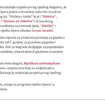
e dosadašnjih uspjeha prvog riječkog Wagnera, ali
 Opera jedina u Hrvatskoj redovitio izvodi ne
(uz “Tristana i Izoldu” tu je i
“Elektra”
,
”
i
“Romeo et Juliette”
) te baroknog
aizvedbama suvremenih djela,
“Klotho”
i
a riječku Operu skladao
Zoran Juranić
.
ine najveća su strukovna priznanja za glazbu u
ovilo 1957. godine, za posebno uspješne i
ini. Dok se Nagrada dodjeljuje za pojedinačna
 vokalnim, orkestralnim ili glazbeno-scenskim
nom Anne Bogart,
Riječkom simfonijskom
ama i umjetnicima koje su sudjelovale u
ta koje je realiziralo projekt prvog riječkog
mrti, ostaju na programu riječke Opere i u
 kuća.