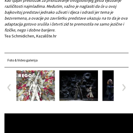
kao sjajan predložak za približavanje ovogodišnjeg gesla Vježbanje
različitosti najmlađima. Međutim, važno je naglasiti da će u ovoj
bajkovitoj predstavi jednako uživati i djeca i odrasli jer tema je
bezvremena, a ovacije po završetku predstave ukazuju na to da je ova
adaptacija gotovo srušila i četvrti zid te premostila ne samo jezične i
fizičke, nego i dobne barijere.
Tea Schmidichen, Kazalište.hr
Foto & Video galerija