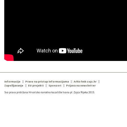
Informacije
Pravo na pristup informacijama
Arhiv hnk-zajc.hr
Zapošljavanje
EU projekti
Sponzori
Prijava na newsletter
Sva prava pridržana Hrvatsko narodno kazalište Ivana pl. Zajca Rijeka 2015.