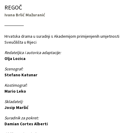
REGOČ
Ivana Brlić Mažuranić
Hrvatska drama u suradnji s Akademijom primijenjenih umjetnosti
Sveučilišta u Rijeci
Redateljica i autorica adaptacije:
Olja Lozica
Scenograf:
Stefano Katunar
Kostimograf:
Mario Leko
Skladatelj:
Josip Maršić
Suradnik za pokret:
Damian Cortes Alberti