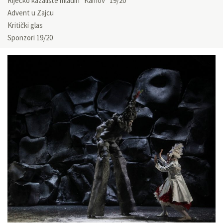
Riječko kazalište mladih “Kamov” 19/20
Advent u Zajcu
Kritički glas
Sponzori 19/20