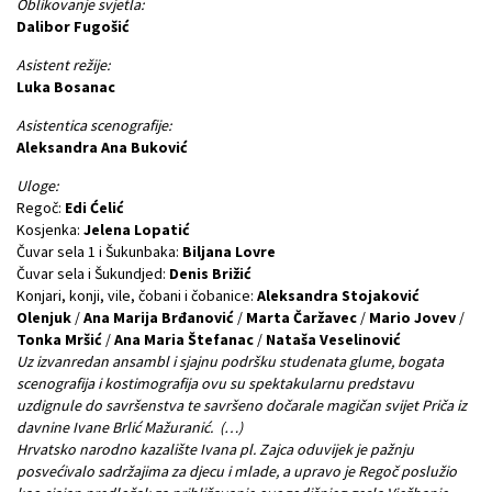
Oblikovanje svjetla:
Dalibor Fugošić
Asistent režije:
Luka Bosanac
Asistentica scenografije:
Aleksandra Ana Buković
Uloge:
Regoč:
Edi Ćelić
Kosjenka:
Jelena Lopatić
Čuvar sela 1 i Šukunbaka:
Biljana Lovre
Čuvar sela i Šukundjed:
Denis Brižić
Konjari, konji, vile, čobani i čobanice:
Aleksandra Stojaković
Olenjuk
/
Ana Marija Brđanović
/
Marta Čaržavec
/
Mario Jovev
/
Tonka Mršić
/
Ana Maria Štefanac
/
Nataša Veselinović
Uz izvanredan ansambl i sjajnu podršku studenata glume, bogata
scenografija i kostimografija ovu su spektakularnu predstavu
uzdignule do savršenstva te savršeno dočarale magičan svijet Priča iz
davnine Ivane Brlić Mažuranić. (…)
Hrvatsko narodno kazalište Ivana pl. Zajca oduvijek je pažnju
posvećivalo sadržajima za djecu i mlade, a upravo je Regoč poslužio