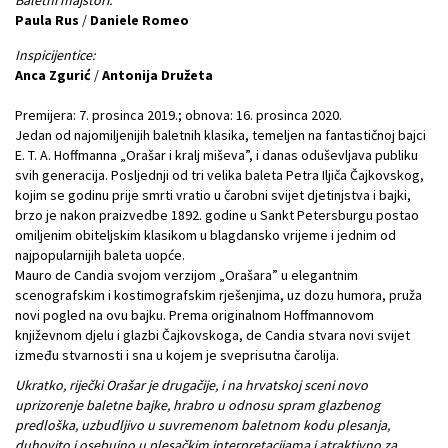
Paula Rus
/
Daniele Romeo
Inspicijentice:
Anca Zgurić
/
Antonija Družeta
Premijera: 7. prosinca 2019.; obnova: 16. prosinca 2020.
Jedan od najomiljenijih baletnih klasika, temeljen na fantastičnoj bajci
E. T. A. Hoffmanna „Orašar i kralj miševa”, i danas oduševljava publiku
svih generacija. Posljednji od tri velika baleta Petra Iljiča Čajkovskog,
kojim se godinu prije smrti vratio u čarobni svijet djetinjstva i bajki,
brzo je nakon praizvedbe 1892. godine u Sankt Petersburgu postao
omiljenim obiteljskim klasikom u blagdansko vrijeme i jednim od
najpopularnijih baleta uopće.
Mauro de Candia svojom verzijom „Orašara” u elegantnim
scenografskim i kostimografskim rješenjima, uz dozu humora, pruža
novi pogled na ovu bajku. Prema originalnom Hoffmannovom
književnom djelu i glazbi Čajkovskoga, de Candia stvara novi svijet
između stvarnosti i sna u kojem je sveprisutna čarolija.
Ukratko, riječki Orašar je drugačije, i na hrvatskoj sceni novo
uprizorenje baletne bajke, hrabro u odnosu spram glazbenog
predloška, uzbudljivo u suvremenom baletnom kodu plesanja,
duhovito i osebujno u plesačkim interpretacijama i atraktivno za