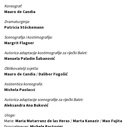
Koreograf:
Mauro de Candia
Dramaturginja:
Patricia Stöckemann
Scenografija i kostimografija:
Margrit Flagner
Autorica adaptacije kostimografije za riječki Balet:
Manuela Paladin Šabanović
Oblikovatelji svjetla:
Mauro de Candia
/
Dalibor Fugošić
Asistentica koreografa:
Michela Paolacci
Autorica adaptacije scenografije za riječki Balet:
Aleksandra Ana Buković
Uloge:
Marie:
Maria Matarranz de las Heras
/
Marta Kanazir
/
Mao Fujita
Drosselmeyer:
Michele Pastorini