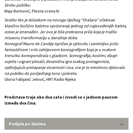
široku publiku.
Maja Đurinović, Plesna scena.hr
Svatko tko je dolaskom na novoga riječkog “Orašara” očekivao
klasično božićno baletno uprizorenje jednog od najizvođenijih baleta,
ostao je iznenađen. Jer ovo je bila prekrasna priča koja je tražila
misaonu transformaciju u današnje doba.
Koreograf Mauro de Candija ispričao je cjelovitu i zanimljivu priču
fantastičnom i vrlo zahtjevnom koreografijom koja je u svakom
trenutku korespondirala s glazbom. Scenografija, kostimi, dizajn
svjetla i uigrani plesači, dinamična igra svakog protagonista,
zadivljujuće pretapanje stvarnosti i sna, sve je to emotivno djelovalo
na publiku do posljednjeg tona i pokreta.
Gloria Fabijanić Jelović, HRT Radio Rijeka
Predstava traje oko dva sata i izvodi se s jednom pauzom
između dva čina.
Podjela po danima