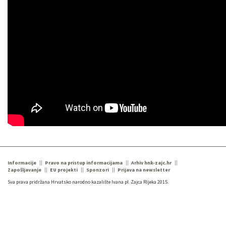
Informacije
Pravo na pristup informacijama
Arhiv hnk-zajc.hr
Zapošljavanje
EU projekti
Sponzori
Prijava na newsletter
Sva prava pridržana Hrvatsko narodno kazalište Ivana pl. Zajca Rijeka 2015.