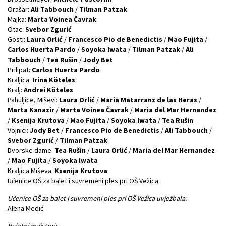
Orašar:
Ali Tabbouch
/
Tilman Patzak
Majka:
Marta Voinea Čavrak
Otac:
Svebor Zgurić
Gosti:
Laura Orlić
/
Francesco Pio de Benedictis
/
Mao Fujita
/
Carlos Huerta Pardo
/
Soyoka Iwata
/
Tilman Patzak
/
Ali
Tabbouch
/
Tea Rušin
/
Jody Bet
Prilipat:
Carlos Huerta Pardo
Kraljica:
Irina Köteles
Kralj:
Andrei Köteles
Pahuljice, Miševi:
Laura Orlić
/
Maria Matarranz de las Heras
/
Marta Kanazir
/
Marta Voinea Čavrak
/
Maria del Mar Hernandez
/
Ksenija Krutova
/
Mao Fujita
/
Soyoka Iwata
/
Tea Rušin
Vojnici:
Jody Bet
/
Francesco Pio de Benedictis
/
Ali Tabbouch
/
Svebor Zgurić
/
Tilman Patzak
Dvorske dame:
Tea Rušin
/
Laura Orlić
/
Maria del Mar Hernandez
/
Mao Fujita
/
Soyoka Iwata
Kraljica Miševa:
Ksenija Krutova
Učenice OŠ za balet i suvremeni ples pri OŠ Vežica
Učenice OŠ za balet i suvremeni ples pri OŠ Vežica uvježbala:
Alena Medić
Baletni majstori: