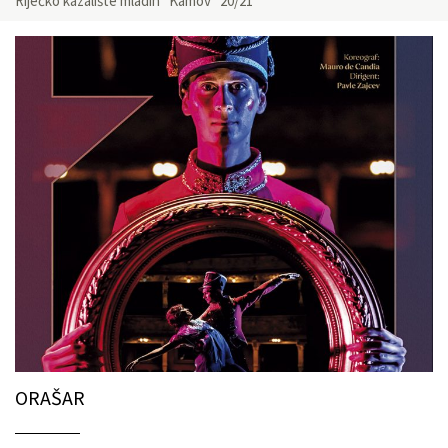
Riječko kazalište mladih “Kamov” 20/21
ORAŠAR