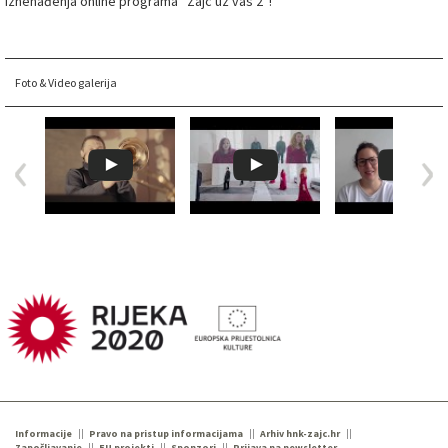
iznenađenja online programa “Zajc uz vas 2”!
Foto & Video galerija
Informacije
Pravo na pristup informacijama
Arhiv hnk-zajc.hr
Zapošljavanje
EU projekti
Sponzori
Prijava na newsletter