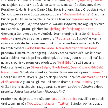
Ana Majdak, Lorena Krstić, Vivien Galetta, Ivana Šarić Baštovanović, Iva
Peračković, Martin Marić, Dario Cibić, Boris Mohorić, Savo Orobabić i Ivica
Žunić, otpjevali su
A bocca chiusa
iz opere
“Madama Butterfly”
Giacoma
Puccinija. U ciklusu za najmlađe Zajčić za laku noć,
Serena Ferraiuolo
pročitala je bajku
La prima spada e l’ultima scopa
talijanskog književnika
Itala Calvina, u pratnji glazbenika
Riječkog simfonijskog orkestra
Giovannija Genovesea na violončelu. Dramaturginje Nina Gojić i
Nataša
Antulov
započele su seriju razgovora “
Peti ansambl
: Susreti” u kojima
otvaraju različite teme vezane uz inkluziju i izvedbene umjetnosti. Par
baletnih plesača
Carlos Huerta Pardo
i
Maria Matarranz de las Heras
predstavili su mikrokoreografiju
BoNet
Zorana Markovića i Maše Kolar.
Naša publika imala je priliku vidjeti epizodu “Razgovor s roditeljima” kao
najavu srpanjske premijere predstave
“Kralj Edip”
u režiji Luciana
Delprata. Izveli su je
Olivera Baljak
,
Nikola Nedić
,
Dean Krivačić
,
Edi Ćelić
i
Mario Jovev
. Vidjeli ste i duet
Parle-moi de ma mère
iz opere
“Carmen”
Georgesa Bizeta. Izveli su ga prvakinja i prvak Kazališta
Anamarija Knego
i
Aljaž Farasin
. A glumica i glumci Talijanske drame,
Elena Brumini
, Igor
Grčko i Bruno Nacinovich razgovarali su o temi
La Paura / Strah
u sklopu
projekta
Riflessioni spicciole / Misao za sitniš
.
Pratite nas i dalje putem službene
Facebook-stranice
Kazališta te ostalih
društvenih mreža (
Youtube
,
Instagram
,
Twitter
). Slijede i bonus objave-