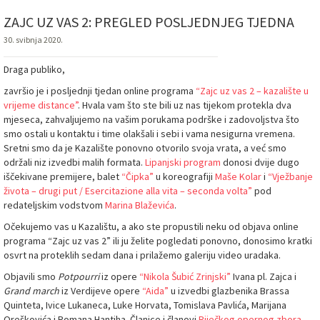
ZAJC UZ VAS 2: PREGLED POSLJEDNJEG TJEDNA
30. svibnja 2020.
Draga publiko,
završio je i posljednji tjedan online programa
“Zajc uz vas 2 – kazalište u
vrijeme distance”
. Hvala vam što ste bili uz nas tijekom protekla dva
mjeseca, zahvaljujemo na vašim porukama podrške i zadovoljstva što
smo ostali u kontaktu i time olakšali i sebi i vama nesigurna vremena.
Sretni smo da je Kazalište ponovno otvorilo svoja vrata, a već smo
održali niz izvedbi malih formata.
Lipanjski program
donosi dvije dugo
iščekivane premijere, balet
“Čipka”
u koreografiji
Maše Kolar
i
“Vježbanje
života – drugi put / Esercitazione alla vita – seconda volta”
pod
redateljskim vodstvom
Marina Blaževića
.
Očekujemo vas u Kazalištu, a ako ste propustili neku od objava online
programa “Zajc uz vas 2” ili ju želite pogledati ponovno, donosimo kratki
osvrt na proteklih sedam dana i prilažemo galeriju video uradaka.
Objavili smo
Potpourri
iz opere
“Nikola Šubić Zrinjski”
Ivana pl. Zajca i
Grand march
iz Verdijeve opere
“Aida”
u izvedbi glazbenika Brassa
Quinteta, Ivice Lukaneca, Luke Horvata, Tomislava Pavlića, Marijana
Oreškovića i Romana Hantiha. Članice i članovi
Riječkog opernog zbora
,