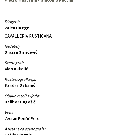
Dirigent:
Valentin Egel
CAVALLERIA RUSTICANA
Redatelj:
Dražen Siriščević
Scenograf:
Alan Vukelić
Kostimografkinja:
Sandra Dekanić
Oblikovatelj svjetla:
Dalibor Fugošić
Video:
Vedran Perišić Pero
Asistentica scenografa:
Sofija Cingula