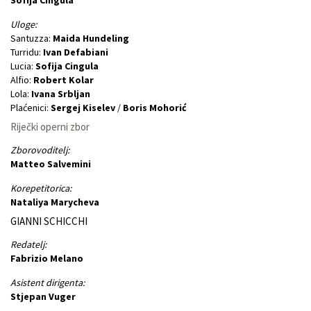
Uloge:
Santuzza:
Maida Hundeling
Turridu:
Ivan Defabiani
Lucia:
Sofija Cingula
Alfio:
Robert Kolar
Lola:
Ivana Srbljan
Plaćenici:
Sergej Kiselev
/
Boris Mohorić
Riječki operni zbor
Zborovoditelj:
Matteo Salvemini
Korepetitorica:
Nataliya Marycheva
GIANNI SCHICCHI
Redatelj:
Fabrizio Melano
Asistent dirigenta:
Stjepan Vuger