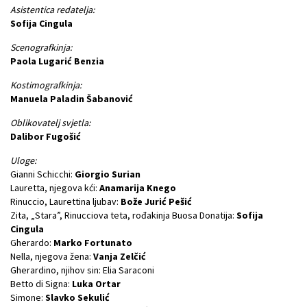
Asistentica redatelja:
Sofija Cingula
Scenografkinja:
Paola Lugarić Benzia
Kostimografkinja:
Manuela Paladin Šabanović
Oblikovatelj svjetla:
Dalibor Fugošić
Uloge:
Gianni Schicchi:
Giorgio Surian
Lauretta, njegova kći:
Anamarija Knego
Rinuccio, Laurettina ljubav:
Bože Jurić Pešić
Zita, „Stara”, Rinucciova teta, rođakinja Buosa Donatija:
Sofija
Cingula
Gherardo:
Marko Fortunato
Nella, njegova žena:
Vanja Zelčić
Gherardino, njihov sin: Elia Saraconi
Betto di Signa:
Luka Ortar
Simone:
Slavko Sekulić