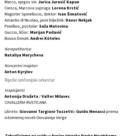
Marco, njegov sin:
Jurica Jurasić Kapun
Ciesca, Marcova supruga:
Lorena Krstić
Magister Spinellocio, doktor:
Ivan Šimatović
Amantio di Nicolao, javni bilježnik:
Davor Nekjak
Pinellino, postolar:
Saša Matovina
Guccio, ličioc:
Marijan Padavić
Bouso Donati:
Andrei Köteles
Korepetitorica:
Nataliya Marycheva
Koncertni majstor:
Anton Kyrylov
Riječki simfonijski orkestar
Inspicijenti:
Antonija Družeta
/
Valter Milavec
CAVALLERIA RUSTICANA
Libreto:
Giovanni Targioni-Tozzetti
i
Guido Menasci
prema
istoimenoj noveli Giovannija Verge
Zahvaljujemo na uvidu u brojne istarske freske Hrvatskome