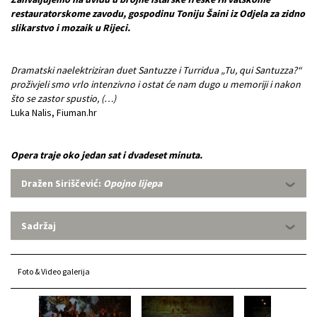
restauratorskome zavodu, gospodinu Toniju Šaini iz Odjela za zidno
slikarstvo i mozaik u Rijeci.
Dramatski naelektriziran duet Santuzze i Turridua „Tu, qui Santuzza?“
proživjeli smo vrlo intenzivno i ostat će nam dugo u memoriji i nakon
što se zastor spustio, (…)
Luka Nalis, Fiuman.hr
Opera traje oko jedan sat i dvadeset minuta.
Dražen Siriščević:
Opojno lijepa
Sadržaj
Foto & Video galerija