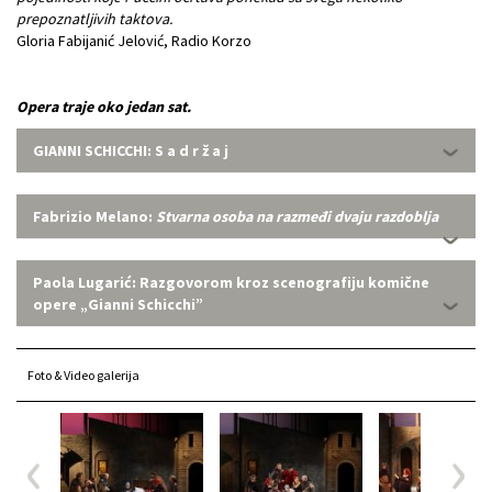
prepoznatljivih taktova.
Gloria Fabijanić Jelović, Radio Korzo
Opera traje oko jedan sat.
GIANNI SCHICCHI: S a d r ž a j
Fabrizio Melano:
Stvarna osoba na razmeđi dvaju razdoblja
Paola Lugarić: Razgovorom kroz scenografiju komične
opere „Gianni Schicchi”
Foto & Video galerija