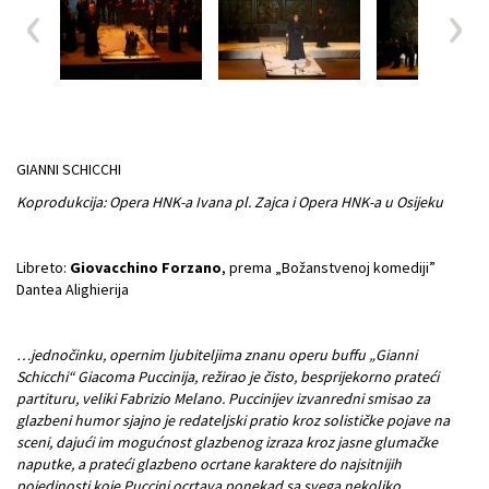
GIANNI SCHICCHI
Koprodukcija: Opera HNK-a Ivana pl. Zajca i Opera HNK-a u Osijeku
Libreto:
Giovacchino Forzano
, prema „Božanstvenoj komediji”
Dantea Alighierija
…jednočinku, opernim ljubiteljima znanu operu buffu „Gianni
Schicchi“ Giacoma Puccinija, režirao je čisto, besprijekorno prateći
partituru, veliki Fabrizio Melano. Puccinijev izvanredni smisao za
glazbeni humor sjajno je redateljski pratio kroz solističke pojave na
sceni, dajući im mogućnost glazbenog izraza kroz jasne glumačke
naputke, a prateći glazbeno ocrtane karaktere do najsitnijih
pojedinosti koje Puccini ocrtava ponekad sa svega nekoliko