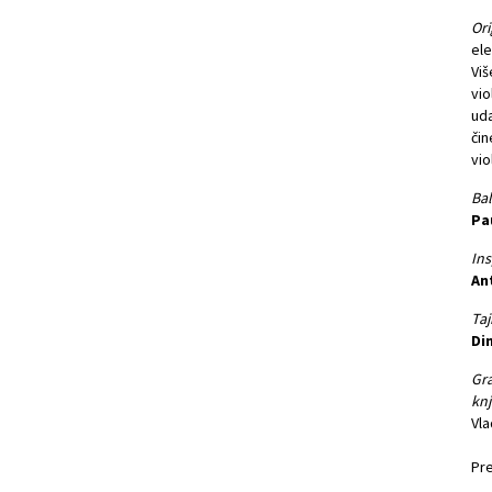
Ori
ele
Viš
vio
uda
čin
vio
Bal
Pa
Ins
An
Taj
Di
Gra
knj
Vla
Pre