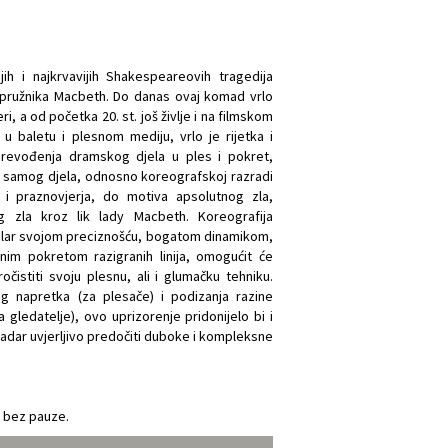
h i najkrvavijih Shakespeareovih tragedija
supružnika Macbeth. Do danas ovaj komad vrlo
i, a od početka 20. st. još življe i na filmskom
u baletu i plesnom mediju, vrlo je rijetka i
 prevođenja dramskog djela u ples i pokret,
u samog djela, odnosno koreografskoj razradi
a i praznovjerja, do motiva apsolutnog zla,
 zla kroz lik lady Macbeth. Koreografija
ar svojom preciznošću, bogatom dinamikom,
nim pokretom razigranih linija, omogućit će
čistiti svoju plesnu, ali i glumačku tehniku.
 napretka (za plesače) i podizanja razine
 gledatelje), ovo uprizorenje pridonijelo bi i
kadar uvjerljivo predočiti duboke i kompleksne
e bez pauze.