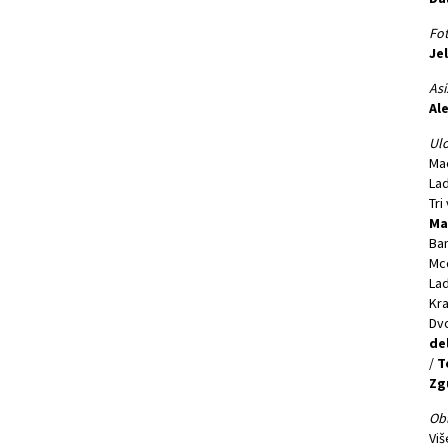
Fot
Je
Asi
Al
Ulo
Ma
La
Tri
Ma
Ba
Mc
Lad
Kra
Dvo
de
/
T
Zg
Obl
Viš