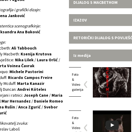
DIJALOG S MACBETHOM
ografija i grafički dizajn:
lena Janković
IZAZOV
stentica scenografkinje:
eksandra Ana Buković
RETORIČKI DIJALOG S POVIJEŠ
ge:
cbeth:
Ali Tabbouch
dy Macbeth:
Ksenija Krutova
Iz medija
 vještice:
Nika Lilek
/
Laura Orlić
/
rta Voinea Čavrak
nquo:
Michele Pastorini
Foto
duff:
Ricardo Campos Freire
&
y Mcduff:
Marta Kanazir
Video
lj Duncan:
Andrei Köteles
galerija
rjani i ratnici:
Joseph Cane
/
Maria
l Mar Hernandez
/
Daniele Romeo
ea Rušin
/
Anca Zgurić
/
Svebor
urić
Foto
ikovatelj zvuka:
&
Video
eslav Laboš