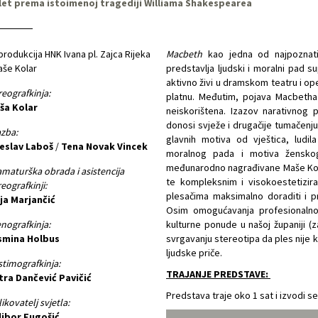
let prema istoimenoj tragediji Williama Shakespearea
rodukcija HNK Ivana pl. Zajca Rijeka
Macbeth
kao jedna od najpoznatiji
aše Kolar
predstavlja ljudski i moralni pad 
aktivno živi u dramskom teatru i oper
eografkinja:
platnu. Međutim, pojava Macbetha 
ša Kolar
neiskorištena. Izazov narativnog
donosi svježe i drugačije tumačenj
zba:
glavnih motiva od vještica, ludil
šeslav Laboš
/
Tena Novak Vincek
moralnog pada i motiva ženskog
međunarodno nagrađivane Maše Kol
maturška obrada i asistencija
te kompleksnim i visokoestetizira
eografkinji:
plesačima maksimalno doraditi i pro
ja Marjančić
Osim omogućavanja profesionalnog
nografkinja:
kulturne ponude u našoj županiji (za
smina Holbus
svrgavanju stereotipa da ples nije 
ljudske priče.
timografkinja:
TRAJANJE PREDSTAVE:
tra Dančević Pavičić
Predstava traje oko 1 sat i izvodi s
ikovatelj svjetla:
libor Fugošić