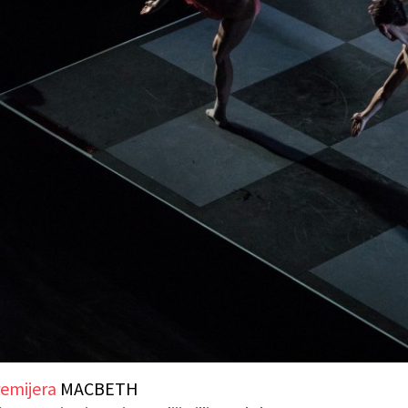
emijera
MACBETH