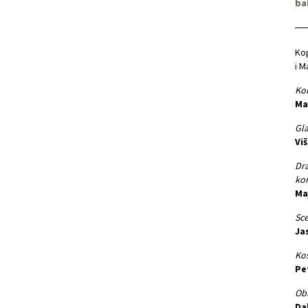
ba
Kop
i M
Kor
Ma
Gla
Vi
Dra
kor
Ma
Sce
Ja
Kos
Pe
Obl
Da