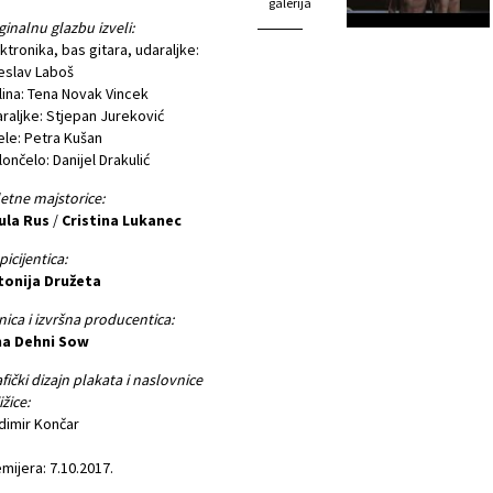
galerija
ginalnu glazbu izveli:
ktronika, bas gitara, udaraljke:
eslav Laboš
lina: Tena Novak Vincek
raljke: Stjepan Jureković
ele: Petra Kušan
lončelo: Danijel Drakulić
etne majstorice:
ula Rus
/
Cristina Lukanec
picijentica:
tonija Družeta
nica i izvršna producentica:
na Dehni Sow
fički dizajn plakata i naslovnice
ižice:
dimir Končar
mijera: 7.10.2017.