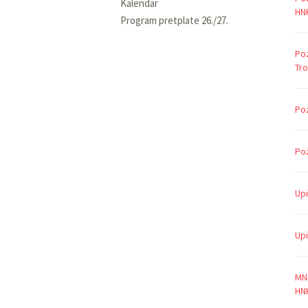
Kalendar
HNK
Program pretplate 26./27.
Poz
Tro
Poz
Poz
Upi
Upi
MN-
HNK