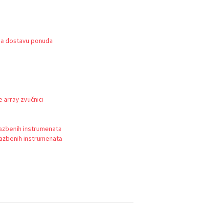
na dostavu ponuda
 array zvučnici
lazbenih instrumenata
lazbenih instrumenata