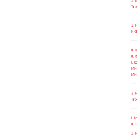
1. 
Tro
1.
PR
II.
II.
I. 
MN
MN
2.
M
Tro
I. 
II.
1. 