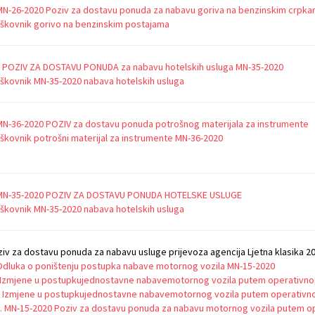
MN-26-2020 Poziv za dostavu ponuda za nabavu goriva na benzinskim crpk
škovnik gorivo na benzinskim postajama
II POZIV ZA DOSTAVU PONUDA za nabavu hotelskih usluga MN-35-2020
škovnik MN-35-2020 nabava hotelskih usluga
MN-36-2020 POZIV za dostavu ponuda potrošnog materijala za instrumente
škovnik potrošni materijal za instrumente MN-36-2020
MN-35-2020 POZIV ZA DO
STAVU PONUDA HOTELSKE USLUGE
škovnik MN-35-2020 nabava hotelskih usluga
iv za dostavu ponuda za nabavu usluge prijevoza agencija Ljetna klasika 2
Odluka o poništenju postupka nabave motornog vozila MN-15-2020
 . Izmjene u postupkujednostavne nabavemotornog vozila putem operativno
I. Izmjene u postupkujednostavne nabavemotornog vozila putem operativn
II. MN-15-2020 Poziv za dostavu ponuda za nabavu motornog vozila putem o