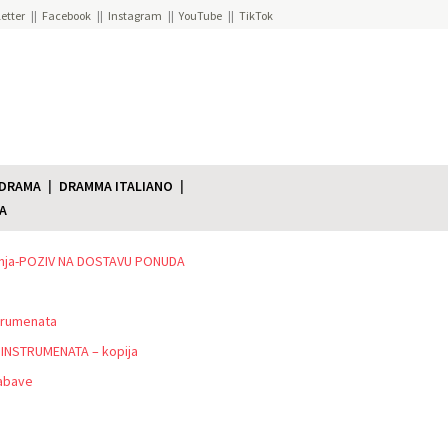
etter
Facebook
Instagram
YouTube
TikTok
 DRAMA
DRAMMA ITALIANO
A
ađenja-POZIV NA DOSTAVU PONUDA
trumenata
INSTRUMENATA – kopija
abave