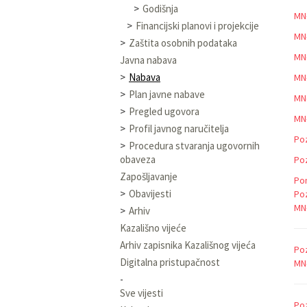
Godišnja
MN
Financijski planovi i projekcije
MN
Zaštita osobnih podataka
MN
Javna nabava
Nabava
MN
Plan javne nabave
MN
Pregled ugovora
MN-
Profil javnog naručitelja
Poz
Procedura stvaranja ugovornih
obaveza
Poz
Zapošljavanje
Pon
Obavijesti
Poz
MN-
Arhiv
Kazališno vijeće
Arhiv zapisnika Kazališnog vijeća
Po
Digitalna pristupačnost
MN-
Sve vijesti
Poz