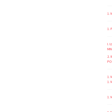
1.
1.
I. 
MN-
2. 
PO
1. 
1. 
1. 