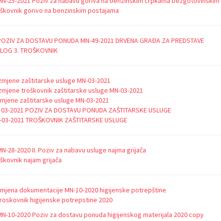
MN-25-2021 Poziv za nabavu goriva na benzinskim crpkama bezgotovinskim
škovnik gorivo na benzinskim postajama
 POZIV ZA DOSTAVU PONUDA MN-49-2021 DRVENA GRAĐA ZA PREDSTAVE
ILOG 3. TROŠKOVNIK
 Izmjene zaštitarske usluge MN-03-2021
 Izmjene troškovnik zaštitarske usluge MN-03-2021
Izmjene zaštitarske usluge MN-03-2021
 03-2021 POZIV ZA DOSTAVU PONUDA ZAŠTITARSKE USLUGE
-03-2021 TROŠKOVNIK ZAŠTITARSKE USLUGE
N-28-2020 II. Poziv za nabavu usluge najma grijača
škovnik najam grijača
Izmjena dokumentacije MN-10-2020 higijenske potrepštine
 Troskovnik higijenske potrepstine 2020
MN-10-2020 Poziv za dostavu ponuda higijenskog materijala 2020 copy