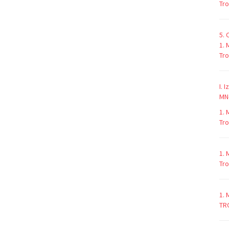
Tro
5. 
1. 
Tro
I. 
MN-
1. 
Tro
1. 
Tro
1. 
TR