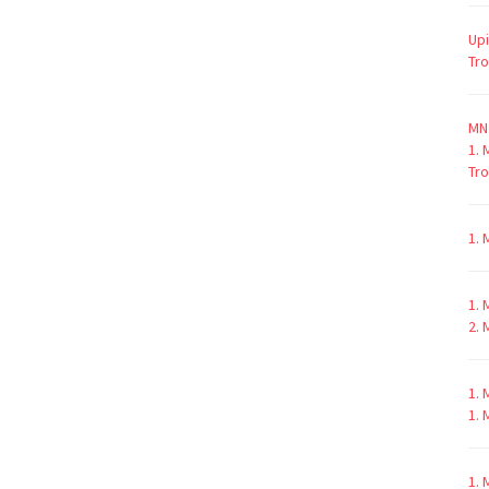
Upi
Tro
MN 
1. 
Tro
1. 
1.
2. 
1. 
1.
1.