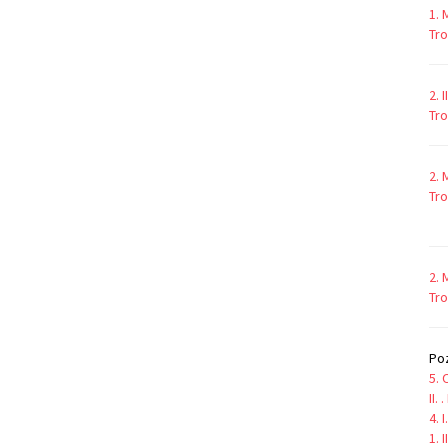
1. 
Tro
2. 
Tro
2. 
Tro
2. 
Tro
Poz
5. 
II.
4. 
1. 