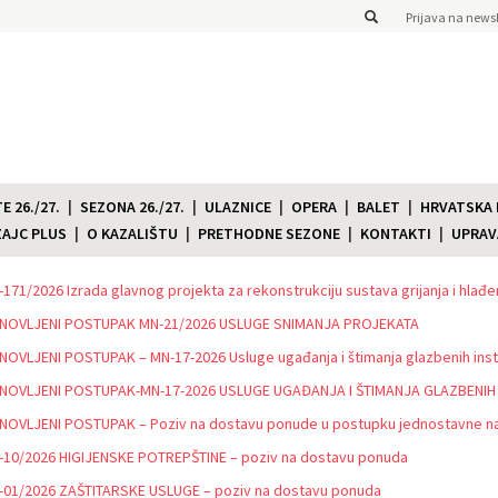
Prijava na newsl
 26./27.
SEZONA 26./27.
ULAZNICE
OPERA
BALET
HRVATSKA
ZAJC PLUS
O KAZALIŠTU
PRETHODNE SEZONE
KONTAKTI
UPRAV
171/2026 Izrada glavnog projekta za rekonstrukciju sustava grijanja i hl
NOVLJENI POSTUPAK MN-21/2026 USLUGE SNIMANJA PROJEKATA
OVLJENI POSTUPAK – MN-17-2026 Usluge ugađanja i štimanja glazbenih ins
NOVLJENI POSTUPAK-MN-17-2026 USLUGE UGAĐANJA I ŠTIMANJA GLAZBENIH 
NOVLJENI POSTUPAK – Poziv na dostavu ponude u postupku jednostavne n
-10/2026 HIGIJENSKE POTREPŠTINE – poziv na dostavu ponuda
-01/2026 ZAŠTITARSKE USLUGE – poziv na dostavu ponuda