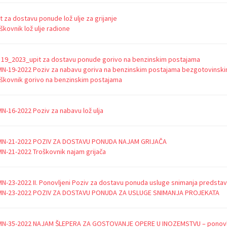
t za dostavu ponude lož ulje za grijanje
škovnik lož ulje radione
19_2023_upit za dostavu ponude gorivo na benzinskim postajama
MN-19-2022 Poziv za nabavu goriva na benzinskim postajama bezgotovinski
škovnik gorivo na benzinskim postajama
MN-16-2022 Poziv za nabavu lož ulja
 MN-21-2022 POZIV ZA DOSTAVU PONUDA NAJAM GRIJAČA
MN-21-2022 Troškovnik najam grijača
MN-23-2022 II. Ponovljeni Poziv za dostavu ponuda usluge snimanja predsta
 MN-23-2022 POZIV ZA DOSTAVU PONUDA ZA USLUGE SNIMANJA PROJEKATA
 MN-35-2022 NAJAM ŠLEPERA ZA GOSTOVANJE OPERE U INOZEMSTVU – ponovl