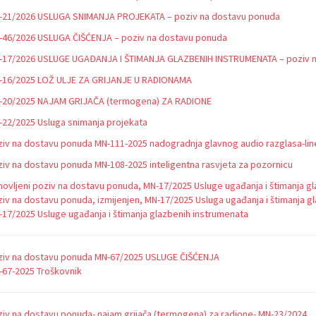
-21/2026 USLUGA SNIMANJA PROJEKATA – poziv na dostavu ponuda
-46/2026 USLUGA ČIŠĆENJA – poziv na dostavu ponuda
-17/2026 USLUGE UGAĐANJA I ŠTIMANJA GLAZBENIH INSTRUMENATA – poziv 
-16/2025 LOŽ ULJE ZA GRIJANJE U RADIONAMA
-20/2025 NAJAM GRIJAČA (termogena) ZA RADIONE
22/2025 Usluga snimanja projekata
iv na dostavu ponuda MN-111-2025 nadogradnja glavnog audio razglasa-line
iv na dostavu ponuda MN-108-2025 inteligentna rasvjeta za pozornicu
ovljeni poziv na dostavu ponuda, MN-17/2025 Usluge ugađanja i štimanja g
iv na dostavu ponuda, izmijenjen, MN-17/2025 Usluga ugađanja i štimanja g
17/2025 Usluge ugađanja i štimanja glazbenih instrumenata
ziv na dostavu ponuda MN-67/2025 USLUGE ČIŠĆENJA
67-2025 Troškovnik
iv na dostavu ponuda- najam grijača (termogena) za radione- MN-23/2024