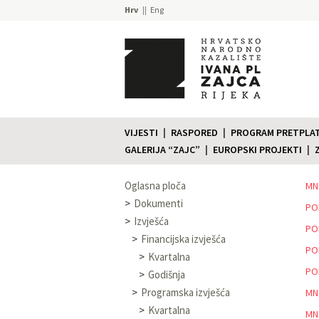
Hrv
Eng
VIJESTI
RASPORED
PROGRAM PRETPLATE
GALERIJA “ZAJC”
EUROPSKI PROJEKTI
Oglasna ploča
MN-
Dokumenti
PO
Izvješća
PON
Financijska izvješća
PO
Kvartalna
PO
Godišnja
Programska izvješća
MN
Kvartalna
MN